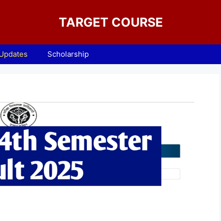
TARGET COURSE
 Updates
Scholarship