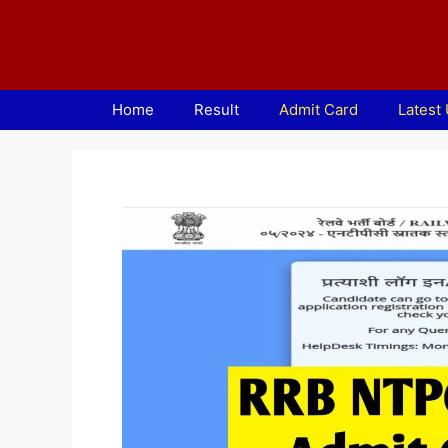
Skip
to
content
Home
Result
Admit Card
Latest