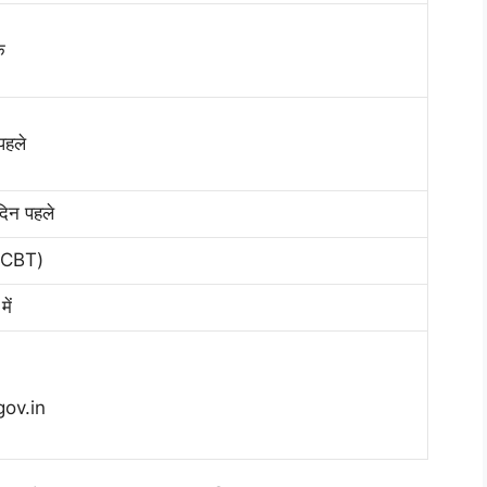
क
पहले
 दिन पहले
 (CBT)
ें
ov.in