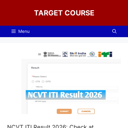
Skip
to
TARGET COURSE
content
Menu
NCVT ITI Result 2026: Check at