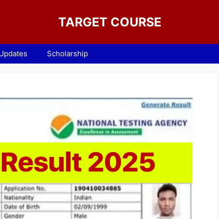
TARGET COURSE
 Updates
Scholarship