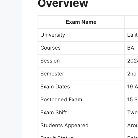
Overview
Exam Name
University
Lali
Courses
BA,
Session
202
Semester
2nd
Exam Dates
19 
Postponed Exam
15 
Exam Shift
Two 
Students Appeared
Aro