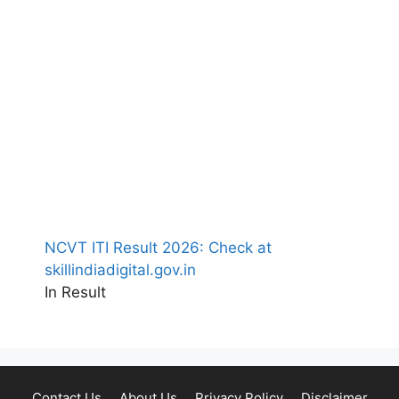
NCVT ITI Result 2026: Check at
skillindiadigital.gov.in
In Result
Contact Us
About Us
Privacy Policy
Disclaimer