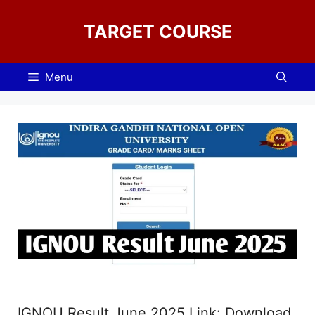
Skip
to
TARGET COURSE
content
Menu
IGNOU Result June 2025 Link: Download