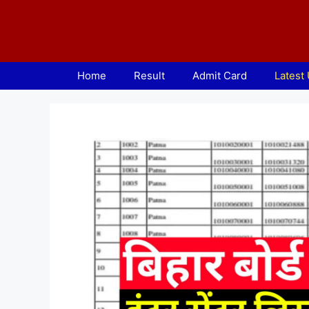
Skip
to
content
Home
Result
Admit Card
Latest