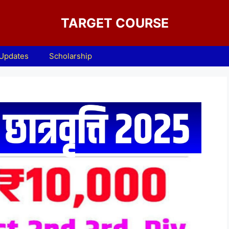
TARGET COURSE
 Updates
Scholarship